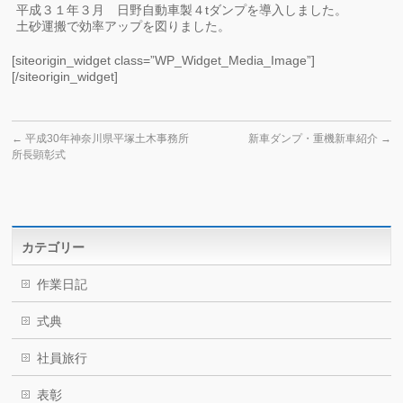
平成３１年３月 日野自動車製４tダンプを導入しました。
土砂運搬で効率アップを図りました。
[siteorigin_widget class=”WP_Widget_Media_Image”]
[/siteorigin_widget]
←
平成30年神奈川県平塚土木事務所
新車ダンプ・重機新車紹介
→
所長顕彰式
カテゴリー
作業日記
式典
社員旅行
表彰