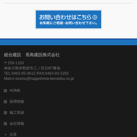
総合建設 長島建設株式会社
〒259-1103
神奈川県伊勢原市三ノ宮1097番地
TEL:0463-95-0612 /FAX:0463-93-2292
Mail:n-soumu@nagashima-kensetsu.co.jp
HOME
採用情報
施工実績
会社情報
沿革