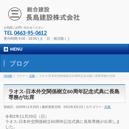
お気軽にお問い合わせください
TEL
0463-95-0612
受付時間 9:00 - 18:00 [ 土・日・祝日除く ]
MENU
ブログ
HOME
»
ブログ
»
式典
»
ラオス-日本外交関係樹立60周年記念式典に長島専務が出席
ラオス-日本外交関係樹立60周年記念式典に長島
専務が出席
投稿日 : 2020年11月29日
最終更新日時 : 2021年4月1日
カテゴリー :
式典
令和2年11月29日（日）
ラオス-日本外交関係樹立60周年記念式典に長島専務が出席しま
した。