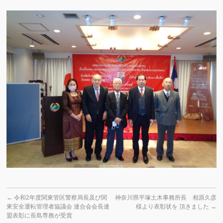
←
令和2年度関東管区警察局長及び関
神奈川県平塚土木事務所長 相原久彦
東安全運転管理者協議会 連合会会長連
様より表彰状を 頂きました
→
盟表彰に長島専務が受賞