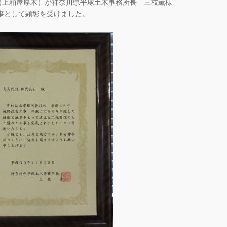
号（上粕屋厚木）が神奈川県平塚土木事務所長 三枝薫様
事として顕彰を受けました。