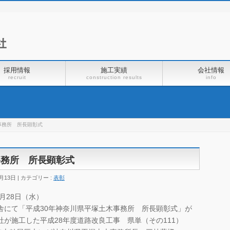
採用情報
施工実績
会社情報
recruit
construction results
info
事務所 所長顕彰式
事務所 所長顕彰式
月13日
カテゴリー :
表彰
1月28日（水）
舎にて「平成30年神奈川県平塚土木事務所 所長顕彰式」が
社が施工した平成28年度道路改良工事 県単（その111）